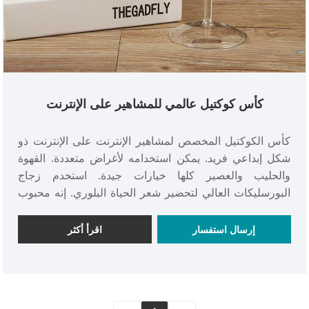
كأس كوكتيل عالمي للمشاهير على الإنترنت
كأس الكوكتيل المخصص لمشاهير الإنترنت على الإنترنت ذو
شكل إبداعي فريد. يمكن استخدامه لأغراض متعددة. القهوة
والحليب والعصير كلها خيارات جيدة. استخدم زجاج
البورسليكات العالي لتحضير شعر الحياة البلوري. إنه محبوب
على نطاق واسع من قبل مجموعات العملاء المختلفة. نرحب
بجميع الزعماء للحضور والشراء
إرسال استفسار
اقرأ أكثر