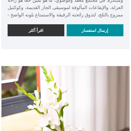
العزلة، والإيقاعات المألوفة لموسيقى الجاز القديمة، وكوكتيل
ممزوج بالثلج، لتذوق رائحته الرقيقة والاستمتاع بلونه الواضح -
لحظة من النعيم الخالص. مرحبا بكم في الشراء!
إرسال استفسار
اقرأ أكثر