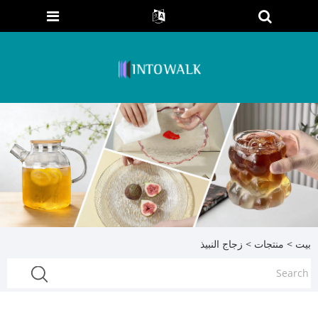
بيت
>
منتجات
> زجاج النبيذ