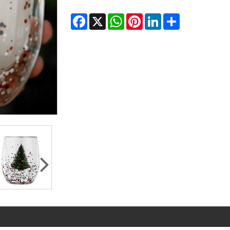
Facebook
WhatsApp
X
Pinterest
LinkedIn
Share