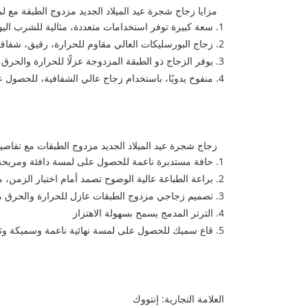
مزايا زجاج شجرة عيد الميلاد الجديد مزدوج الطبقة مع ل
1. سعة كبيرة توفر استخدامات متعددة، مثالية للشرب اليومي والعصير والقهوة والمزيد
2. زجاج البورسليكات العالي مقاوم للحرارة، رقيق، شفاف، ومقاوم للتشقق، قادر على تحمل التقلبات المفاجئة في درجات الحرارة من -20 درجة مئوية إلى 150 درجة مئوية
3. يوفر الزجاج ذو الطبقة المزدوجة عزلًا للحرارة والحرق، وقبضة مريحة، ويتميز ببريق قابل للإزالة
4. منفوخ يدويًا، باستخدام زجاج عالي الشفافية، للحصول على لمسة نهائية نقية وشفافة وشكل رشيق.
زجاج شجرة عيد الميلاد الجديد مزدوج الطبقات مع تفاصيل
1. حافة مستديرة ناعمة للحصول على لمسة دافئة ومريحة
2. براعة الطباعة عالية الوضوح تصمد أمام اختبار الزمن، مما يسمح بتفاصيل جميلة تملأ حياتك اليومية
3. تصميم زجاجي مزدوج الطبقات عازل للحرارة والحرق من أجل قبضة مريحة
4. الترتر المدمج يسمح بسهولة الاهتزاز
5. قاع سميك للحصول على لمسة نهائية ناعمة وسميكة وثبات أكبر
العلامة التجارية: إنتووك